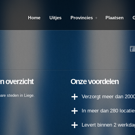
Home
Uitjes
Provincies
Plaatsen
en overzicht
Onze voordelen
are steden in Liege.
Verzorgt meer dan 2000 
In meer dan 280 locatie
Levert binnen 2 werkda