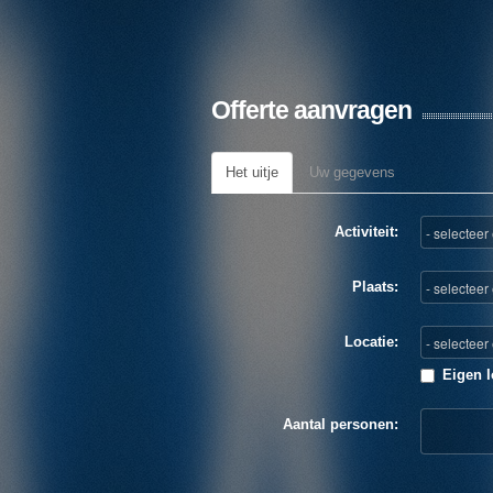
Offerte aanvragen
Het uitje
Uw gegevens
Activiteit:
Plaats:
Locatie:
Eigen l
Aantal personen: