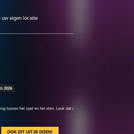
p uw eigen locatie
uli 2026
sten in het begin enkel een beetje sfeermuziek en een klein beetje acteerwer
 vertellen dat we een moorddiner gaan doen)
OOK DIT UITJE DOEN!