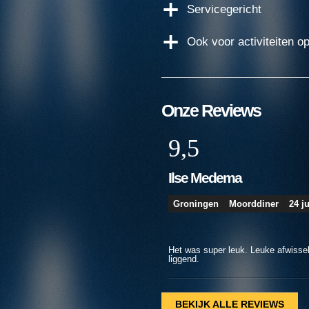
Servicegericht
Ook voor activiteiten o
Onze Reviews
7,5
Amanda
Antwerpen
Moorddiner
17 j
Leuk spel, goede begeleider! We mi
beter zijn. (Dus niet aan het begin
BEKIJK ALLE REVIEWS