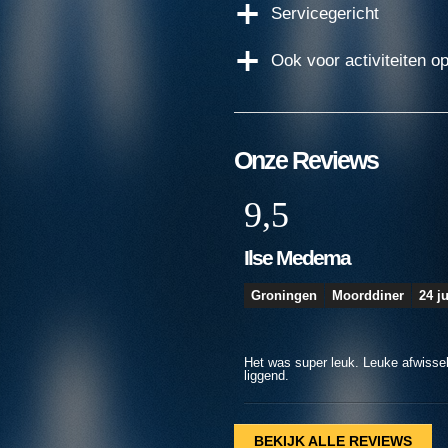
Servicegericht
Ook voor activiteiten o
Onze Reviews
7,5
Amanda
Antwerpen
Moorddiner
17 j
Leuk spel, goede begeleider! We mi
beter zijn. (Dus niet aan het begin
BEKIJK ALLE REVIEWS