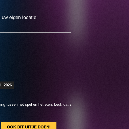
p uw eigen locatie
uli 2026
sten in het begin enkel een beetje sfeermuziek en een klein beetje acteerwer
 vertellen dat we een moorddiner gaan doen)
OOK DIT UITJE DOEN!