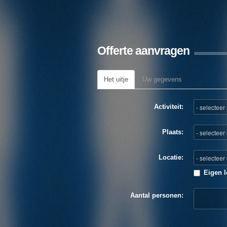
Offerte aanvragen
Het uitje
Uw gegevens
Activiteit:
Plaats:
Locatie:
Eigen l
Aantal personen: