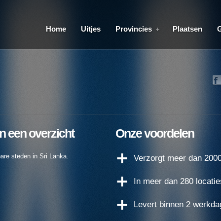
Home
Uitjes
Provincies
Plaatsen
in een overzicht
Onze voordelen
are steden in Sri Lanka.
Verzorgt meer dan 2000 
In meer dan 280 locatie
Levert binnen 2 werkda