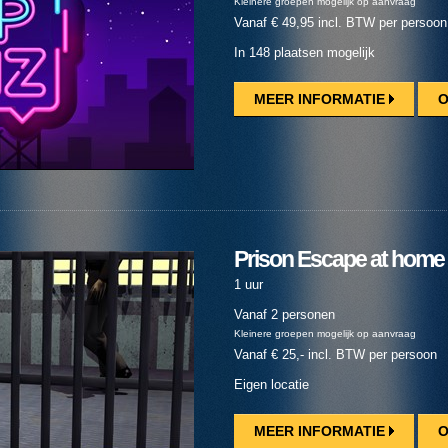
Kleinere groepen mogelijk op aanvraag
Vanaf € 49,95 incl. BTW per persoon
In 148 plaatsen mogelijk
MEER INFORMATIE
O
Prison Escape at home
1 uur
Vanaf 2 personen
Kleinere groepen mogelijk op aanvraag
Vanaf € 25,- incl. BTW per persoon
Eigen locatie
MEER INFORMATIE
O