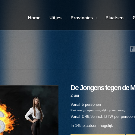
Home
Uitjes
Provincies
Plaatsen
De Jongens tegen de M
2 uur
Vanaf 6 personen
Kleinere groepen mogelijk op aanvraag
Vanaf € 49,95 incl. BTW per persoon
In 148 plaatsen mogelijk