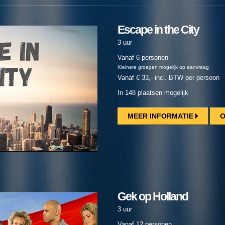
Escape in the City
3 uur
Vanaf 6 personen
Kleinere groepen mogelijk op aanvraag
Vanaf € 33,- incl. BTW per persoon
In 148 plaatsen mogelijk
MEER INFORMATIE
O
Gek op Holland
3 uur
Vanaf 12 personen