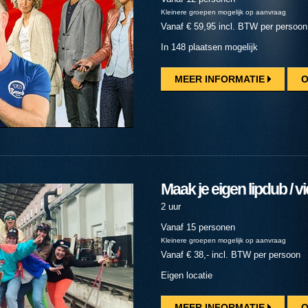
Kleinere groepen mogelijk op aanvraag
Vanaf € 59,95 incl. BTW per persoon
In 148 plaatsen mogelijk
MEER INFORMATIE
O
Maak je eigen lipdub / vi
2 uur
Vanaf 15 personen
Kleinere groepen mogelijk op aanvraag
Vanaf € 38,- incl. BTW per persoon
Eigen locatie
MEER INFORMATIE
O