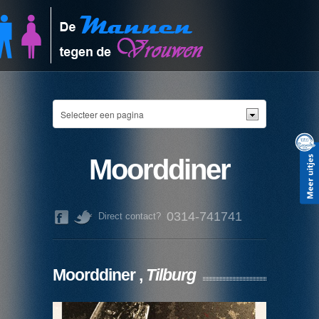
Moorddiner
0314-741741
Direct contact?
Moorddiner ,
Tilburg