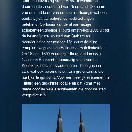
kent een bevolking van 203.487 inwoners en is
daarmee de zesde stad van Nederland. De naam
van de stad komt van de naam Tilliburgis wat een
aantal bij elkaar behorende nederzettingen
betekend. Op basis van de al aanwezige
schapenteelt groeide Tilburg omstreeks 1600 uit tot
de belangrijkste wolstad van Brabant en
overvleugelde het midden 18e eeuw de bijna
compleet weggevallen Hollandse textielindustrie.
Op 18 april 1809 verkreeg Tilburg van Lodewijk
Napoleon Bonaparte, toenmalig vorst van het
Koninkrijk Holland, stadsrechten. Tilburg is een
stad wat ook bekend is om zijn grote kermis die
jaarlijks langs komt. Voor een heerlijk evenement is
Tilburg een geschikte locatie en dat komt met
name door de vele standbeelden die door de stad
verspreidt zijn.