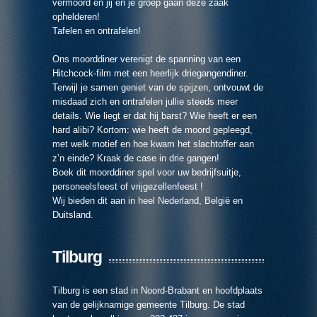
vermoord en jij en je groep gaan deze zaak
ophelderen!
Tafelen en ontrafelen!
Ons moorddiner verenigt de spanning van een
Hitchcock-film met een heerlijk driegangendiner.
Terwijl je samen geniet van de spijzen, ontvouwt de
misdaad zich en ontrafelen jullie steeds meer
details. Wie liegt er dat hij barst? Wie heeft er een
hard alibi? Kortom: wie heeft de moord gepleegd,
met welk motief en hoe kwam het slachtoffer aan
z’n einde? Kraak de case in drie gangen!
Boek dit moorddiner spel voor uw bedrijfsuitje,
personeelsfeest of vrijgezellenfeest !
Wij bieden dit aan in heel Nederland, België en
Duitsland.
Tilburg
Tilburg is een stad in Noord-Brabant en hoofdplaats
van de gelijknamige gemeente Tilburg. De stad